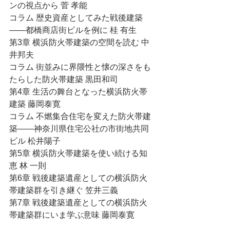
ンの視点から 菅 孝能
コラム 歴史資産としてみた戦後建築
――都橋商店街ビルを例に 桂 有生
第3章 横浜防火帯建築の空間を読む 中
井邦夫
コラム 街並みに界隈性と懐の深さをも
たらした防火帯建築 黒田和司
第4章 生活の舞台となった横浜防火帯
建築 藤岡泰寛
コラム 不燃集合住宅を変えた防火帯建
築――神奈川県住宅公社の市街地共同
ビル 松井陽子
第5章 横浜防火帯建築を使い続ける知
恵 林 一則
第6章 戦後建築遺産としての横浜防火
帯建築群を引き継ぐ 笠井三義
第7章 戦後建築遺産としての横浜防火
帯建築群にいま学ぶ意味 藤岡泰寛