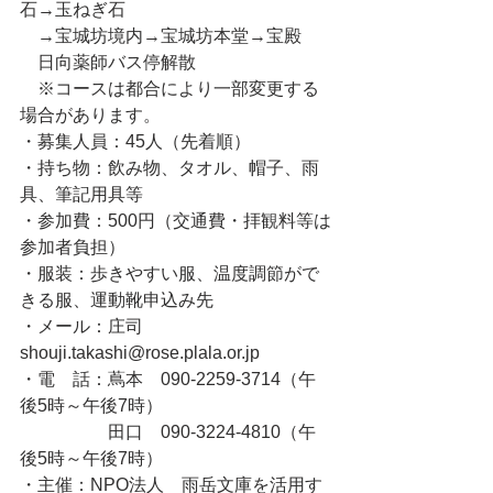
石→玉ねぎ石
　→宝城坊境内→宝城坊本堂→宝殿
　日向薬師バス停解散
　※コースは都合により一部変更する
場合があります。
・募集人員：45人（先着順）
・持ち物：飲み物、タオル、帽子、雨
具、筆記用具等
・参加費：500円（交通費・拝観料等は
参加者負担）
・服装：歩きやすい服、温度調節がで
きる服、運動靴申込み先
・メール：庄司　
shouji.takashi@rose.plala.or.jp
・電　話：蔦本　090-2259-3714（午
後5時～午後7時）
　　　　　田口　090-3224-4810（午
後5時～午後7時）
・主催：NPO法人　雨岳文庫を活用す