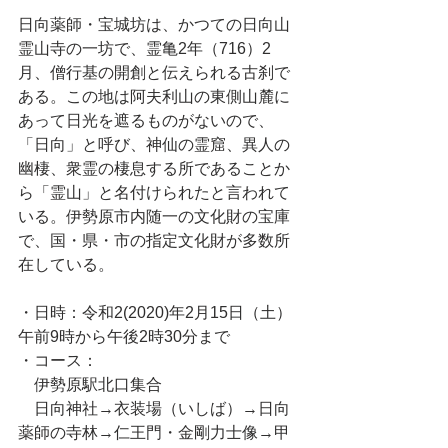
日向薬師・宝城坊は、かつての日向山
霊山寺の一坊で、霊亀2年（716）2
月、僧行基の開創と伝えられる古刹で
ある。この地は阿夫利山の東側山麓に
あって日光を遮るものがないので、
「日向」と呼び、神仙の霊窟、異人の
幽棲、衆霊の棲息する所であることか
ら「霊山」と名付けられたと言われて
いる。伊勢原市内随一の文化財の宝庫
で、国・県・市の指定文化財が多数所
在している。
・日時：令和2(2020)年2月15日（土）
午前9時から午後2時30分まで
・コース：
　伊勢原駅北口集合
　日向神社→衣装場（いしば）→日向
薬師の寺林→仁王門・金剛力士像→甲