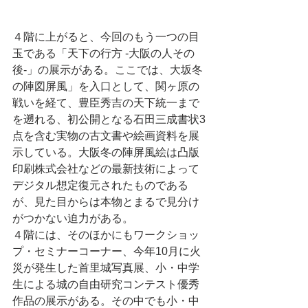
４階に上がると、今回のもう一つの目
玉である「天下の行方 -大阪の人その
後-」の展示がある。ここでは、大坂冬
の陣図屏風」を入口として、関ヶ原の
戦いを経て、豊臣秀吉の天下統一まで
を遡れる、初公開となる石田三成書状3
点を含む実物の古文書や絵画資料を展
示している。大阪冬の陣屏風絵は凸版
印刷株式会社などの最新技術によって
デジタル想定復元されたものである
が、見た目からは本物とまるで見分け
がつかない迫力がある。
４階には、そのほかにもワークショッ
プ・セミナーコーナー、今年10月に火
災が発生した首里城写真展、小・中学
生による城の自由研究コンテスト優秀
作品の展示がある。その中でも小・中