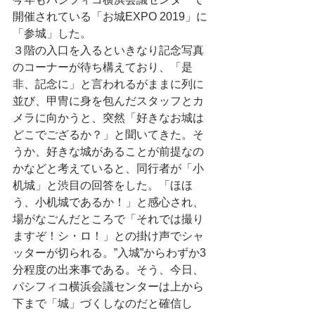
開催されている「お城EXPO 2019」に
「参城」した。
３階の入口を入るといきなり記念写真
のコーナーが待ち構えており、「是
非、記念に」と言われるがままに列に
並び、甲冑に身を包んだスタッフとカ
メラに向かうと、突然「好きなお城は
どこでござるか？」と聞いてきた。そ
うか、好きな城があることが前提なの
かなどと考えていると、同行者が「小
机城」と渋目の回答をした。「ほほ
う、小机城であるか！」と感心され、
場がなごんだところで「それでは撮り
ますぞ！シ・ロ！」との掛け声でシャ
ッターが切られる。”入城”からわずか3
分程度の出来事である。そう、今日、
パシフィコ横浜会議センターは上から
下まで「城」づくしなのだと確信し