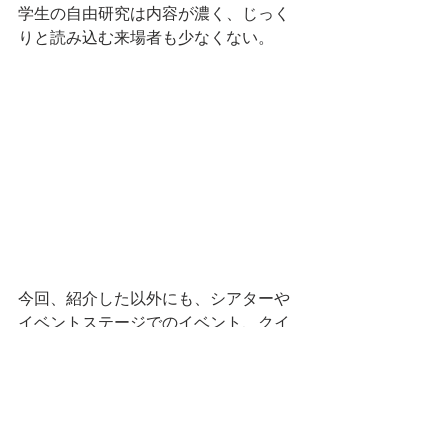
学生の自由研究は内容が濃く、じっく
りと読み込む来場者も少なくない。
今回、紹介した以外にも、シアターや
イベントステージでのイベント、クイ
ズラリー、グッズや書籍の販売などな
ど、魅力がいっぱいのお城EXPO2019
に是非、足を運んでいただきたい。会
期は2019年12月22日まで。