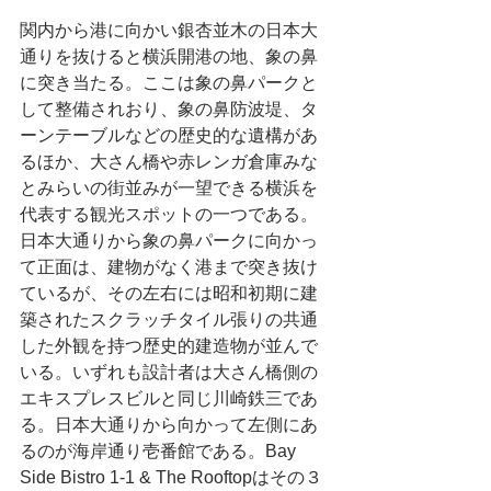
関内から港に向かい銀杏並木の日本大
通りを抜けると横浜開港の地、象の鼻
に突き当たる。ここは象の鼻パークと
して整備されおり、象の鼻防波堤、タ
ーンテーブルなどの歴史的な遺構があ
るほか、大さん橋や赤レンガ倉庫みな
とみらいの街並みが一望できる横浜を
代表する観光スポットの一つである。
日本大通りから象の鼻パークに向かっ
て正面は、建物がなく港まで突き抜け
ているが、その左右には昭和初期に建
築されたスクラッチタイル張りの共通
した外観を持つ歴史的建造物が並んで
いる。いずれも設計者は大さん橋側の
エキスプレスビルと同じ川崎鉄三であ
る。日本大通りから向かって左側にあ
るのが海岸通り壱番館である。Bay 
Side Bistro 1-1 & The Rooftopはその３