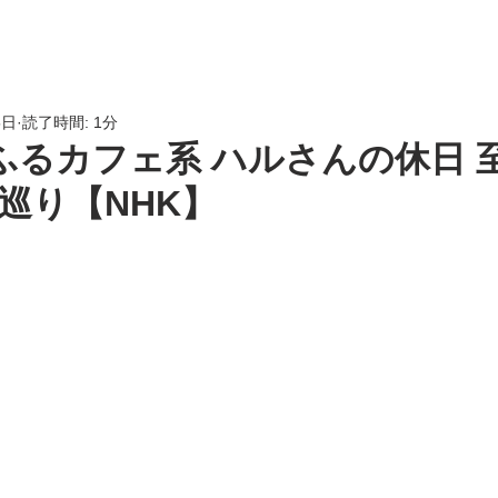
HOME
会員専用
LINK
5日
読了時間: 1分
]ふるカフェ系 ハルさんの休日 
巡り【NHK】