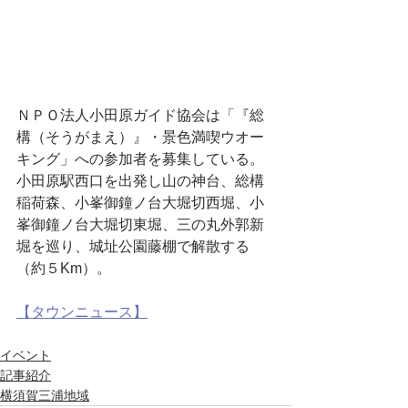
ＮＰＯ法人小田原ガイド協会は「『総
構（そうがまえ）』・景色満喫ウオー
キング」への参加者を募集している。
小田原駅西口を出発し山の神台、総構
稲荷森、小峯御鐘ノ台大堀切西堀、小
峯御鐘ノ台大堀切東堀、三の丸外郭新
堀を巡り、城址公園藤棚で解散する
（約５Km）。
【タウンニュース】
イベント
記事紹介
横須賀三浦地域