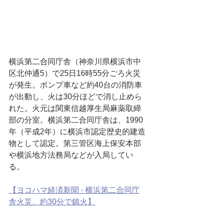
横浜第二合同庁舎（神奈川県横浜市中
区北仲通5）で25日16時55分ごろ火災
が発生。ポンプ車など約40台の消防車
が出動し、火は30分ほどで消し止めら
れた。火元は関東信越厚生局麻薬取締
部の分室。横浜第二合同庁舎は、1990
年（平成2年）に横浜市認定歴史的建造
物として認定。第三管区海上保安本部
や横浜地方法務局などが入局してい
る。
【ヨコハマ経済新聞 - 横浜第二合同庁
舎火災、約30分で鎮火】