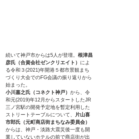
続いて神戸市からは5人が登壇。
根津昌
彦氏（合資会社ゼンクリエイト）
によ
る令和３(2021)年開港５都市景観まち
づくり大会でのFG会議の振り返りから
始まった。
小川嘉之氏（コネクト神戸）
から、令
和元(2019)年12月からスタートしたJR
三ノ宮駅の開発予定地を暫定利用した
ストリートテーブルについて、
片山喜
市郎氏（元町商店街まちなみ委員会）
からは、神戸・淡路大震災後一度も開
業していないホテルの前で商店街が出