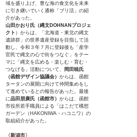
域を盛り上げ、豊な海の食文化を未来
に引き継いでいく通称「ブリ活」の紹
介があった。
山田かおり氏（縄文DOHNANプロジェ
クト
）からは、「北海道・東北の縄文
遺跡群」の世界遺産登録を目指して活
動し、令和３年７月に登録後も「産学
官民で縄文の心で街をつなぐ」をテー
マに「縄文を広める・楽しむ・育む・
つなげる」活動について、
岡田暁氏
（函館デザイン協議会）
からは、函館
タータンの展開に向けて仲間集めをし
て進めているとの報告があった。最後
に
品田朋廣氏（函館市）
からは、函館
市役所若手職員による「はこだて構想
ガーデン（HAKONIWA・ハコニワ）の
取組紹介があった。
〈新潟市〉