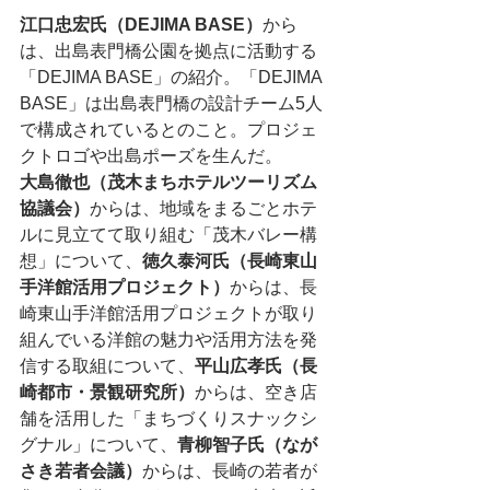
江口忠宏氏（DEJIMA BASE）
から
は、出島表門橋公園を拠点に活動する
「DEJIMA BASE」の紹介。「DEJIMA 
BASE」は出島表門橋の設計チーム5人
で構成されているとのこと。プロジェ
クトロゴや出島ポーズを生んだ。
大島徹也（茂木まちホテルツーリズム
協議会）
からは、地域をまるごとホテ
ルに見立てて取り組む「茂木バレー構
想」について、
徳久泰河氏（長崎東山
手洋館活用プロジェクト）
からは、長
崎東山手洋館活用プロジェクトが取り
組んでいる洋館の魅力や活用方法を発
信する取組について、
平山広孝氏（長
崎都市・景観研究所）
からは、空き店
舗を活用した「まちづくりスナックシ
グナル」について、
青柳智子氏（なが
さき若者会議）
からは、長崎の若者が