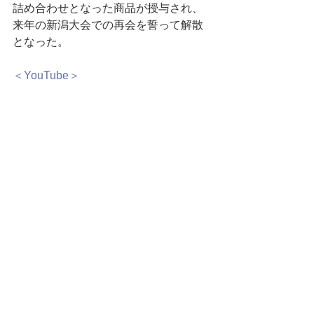
詰め合わせとなった商品が授与され、
来年の新潟大会での再会を誓って解散
となった。
＜YouTube＞
＜関連記事＞
[開港５都市]
景観まちづくり会議
2021長崎大会-01 開港5都市長崎と
は
[開港５都市]景観まちづくり会議
2021長崎大会-02 全体会議１前半
[開港５都市]景観まちづくり会議
2021長崎大会-03 全体会議１後半 
ポストコロナ時代の観光まちづく
り
[開港5都市]景観まちづくり会議
2021長崎大会-04 全体会議１後半 
「港・水辺・海洋資源」を生かし