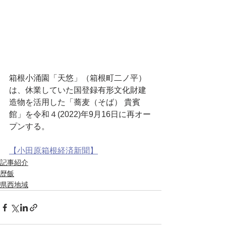
箱根小涌園「天悠」（箱根町二ノ平）
は、休業していた国登録有形文化財建
造物を活用した「蕎麦（そば） 貴賓
館」を令和４(2022)年9月16日に再オー
プンする。
【小田原箱根経済新聞】
記事紹介
歴飯
県西地域