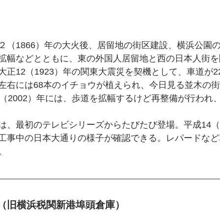
２（1866）年の大火後、居留地の街区建設、横浜公園
拡幅などとともに、東の外国人居留地と西の日本人街を
正12（1923）年の関東大震災を契機として、車道が2
左右には68本のイチョウが植えられ、今日見る並木の
4（2002）年には、歩道を拡幅するけど再整備が行われ
は、最初のテレビシリーズからたびたび登場。平成14（2
工事中の日本大通りの様子が確認できる。レパードなど
。
（旧横浜税関新港埠頭倉庫）