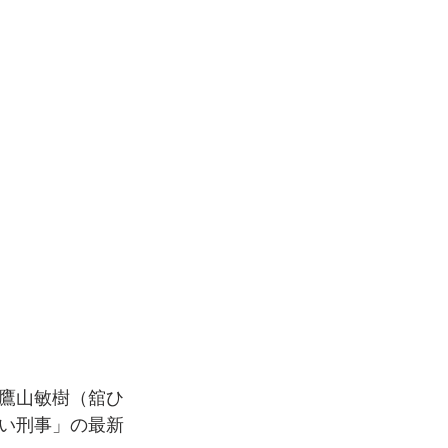
鷹山敏樹（舘ひ
い刑事」の最新