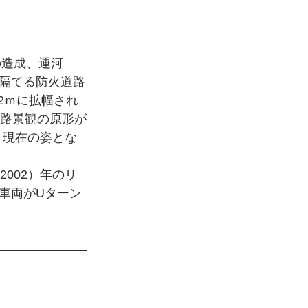
の造成、運河
隔てる防火道路
2ｍに拡幅され
街路景観の原形が
、現在の姿とな
002）年のリ
車両がUターン