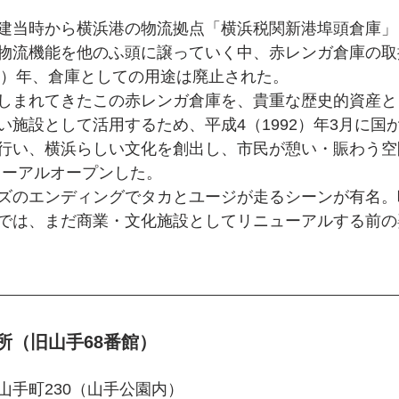
建当時から横浜港の物流拠点「横浜税関新港埠頭倉庫」
物流機能を他のふ頭に譲っていく中、赤レンガ倉庫の取
89）年、倉庫としての用途は廃止された。
しまれてきたこの赤レンガ倉庫を、貴重な歴史的資産と
い施設として活用するため、平成4（1992）年3月に国
行い、横浜らしい文化を創出し、市民が憩い・賑わう空
ニューアルオープンした。
ズのエンディングでタカとユージが走るシーンが有名。
では、まだ商業・文化施設としてリニューアルする前の
所（旧山手68番館）
山手町230（山手公園内）