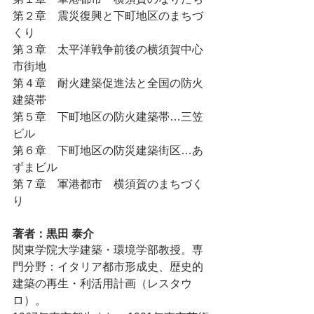
第２章　震災復興と下町地区のまちづ
くり
第３章　太平洋戦争前後の横須賀中心
市街地
第４章　耐火建築促進法と全国の防火
建築帯
第５章　下町地区の防火建築帯…三笠
ビル
第６章　下町地区の防災建築街区…あ
ずまビル
第７章　軍港都市　横須賀のまちづく
り
著者：黒田 泰介
関東学院大学建築・環境学部教授。専
門分野：イタリア都市形成史、歴史的
建築の再生・利活用計画（レスタウ
ロ）。