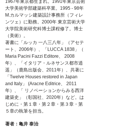
1967年東京都生まれ。1991年東京芸術
大学美術学部建築科卒業。1995 - 98年
M.カルマッシ建築設計事務所（フィレ
ンツェ）に勤務。2000年 東京芸術大学
大学院美術研究科博士課程修了。博士
（美術）。
著書に「ルッカ 一八三八年」（アセテ
ート、2006年）、「LUCCA 1838」（ 
Maria Pacini Fazzi Editore、 2008
年）、「イタリア・ルネサンス都市逍
遥」（鹿島出版会、2011年）、共著に 
「Twelve Houses restored in Japan 
and Italy」 (Aracne Editrice、 2011
年）、「 リノベーションからみる西洋
建築史」（彰国社、2020年）など。は
じめに・第１章・第２章・第３章・第
５章の執筆を担当。
著者：亀井 泰治