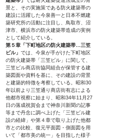
建築帯」
では耐火建築促進法成立の背
景と、その実施策である防火建築帯の
建設に活躍した今泉善一と日本不燃建
築研究所の活動に注目し、鳥取市、沼
津市、横浜市の防火建築帯造成の実例
として紹介している。
第５章「下町地区の防火建築帯…三笠
ビル」
では、今泉が手がけた下町地区
の防火建築帯「三笠ビル」に関して、
三笠ビル商店街協同組合が保管する建
築図面や資料を基に、その建設の背景
と建築的特徴を考察している。昭和30
年以前より三笠通り商店街有志による
他都市視察に始まり、昭和34年11月27
日の落成祝賀会まで神奈川新聞の記事
等まで丹念に調べ上げた「三笠ビル建
設の経緯」や第４章で取り上げた他都
市との比較、復元平面図・側面図を用
いて「都市美の統一」を目指した様子