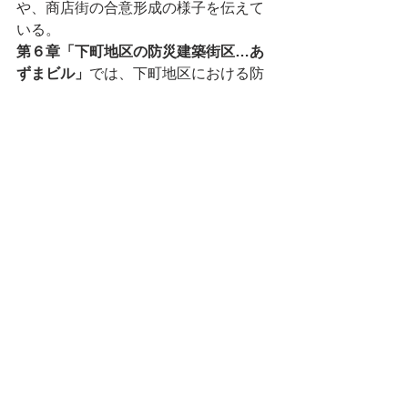
や、商店街の合意形成の様子を伝えて
いる。
第６章「下町地区の防災建築街区…あ
ずまビル」
では、下町地区における防
災建築街区造成法の適用について、当
時の行政資料を基に検証しつつ、実現
した防災建築街区のひとつであった
「あずまビル」を取り上げて、その都
市的な特徴を分析している。
第７章「軍港都市　横須賀のまちづく
り」
では、三笠ビル建設にみる都市計
画手法が、人口減少社会を迎えた日本
の都市計画にも示唆を与えるものとし
て、本書のまとめとなっている。
横須賀の都市形成史を知る上で必読の
一冊と言える。また、横須賀市自然・
人文博物館で令和７（2025）年5月21
日まで開催中の、
特別展示「市街地が
語る横須賀～中央・追浜の先駆性と変