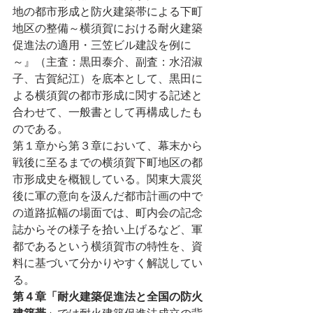
地の都市形成と防火建築帯による下町
地区の整備～横須賀における耐火建築
促進法の適用・三笠ビル建設を例に
～』（主査：黒田泰介、副査：水沼淑
子、古賀紀江）を底本として、黒田に
よる横須賀の都市形成に関する記述と
合わせて、一般書として再構成したも
のである。
第１章から第３章において、幕末から
戦後に至るまでの横須賀下町地区の都
市形成史を概観している。関東大震災
後に軍の意向を汲んだ都市計画の中で
の道路拡幅の場面では、町内会の記念
誌からその様子を拾い上げるなど、軍
都であるという横須賀市の特性を、資
料に基づいて分かりやすく解説してい
る。
第４章「耐火建築促進法と全国の防火