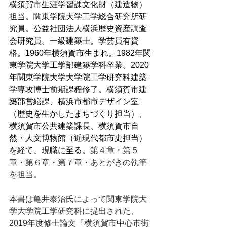
横須賀市生涯学習課文化財（建造物）
担当。関東学院大学工学総合研究所研
究員。公益社団法人横浜歴史資産調査
会研究員。一級建築士。学芸員有資
格。1960年横須賀市生まれ。1982年関
東学院大学工学部建築学科卒業。2020
年関東学院大学大学院工学研究科建築
学専攻博士前期課程修了。横須賀市建
築部営繕課、横浜市都市デザイン室
（歴史を生かしたまちづくり担当）、
横須賀市公共建築課長、横須賀市自
然・人文博物館（近現代都市史担当）
を経て、現職に至る。
第４章・第５
章・第６章・第７章・あとがきの執筆
を担当。
本書は亀井泰治氏によって関東学院大
学大学院工学研究科に提出された、
2019年度修士論文『横須賀市中心市街