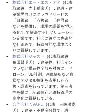
株式会社エー・エス・ディ
（代表
取締役　内山岳彦氏）：建設・建
築業界向けにクラウドサービス
「目視録」「点検録」「住歴録」
などを提供し、現場の課題を“見え
る化”して解決するITソリューショ
ン企業です。社会に役立つ先進的
な仕組みで、持続可能な環境づく
りに貢献しています。
株式会社ジャスト
（代表取締役　
角田賢明氏）：建築物、社会イン
フラなど構造物全般を対象に、ド
ローン、3D計測、画像解析など多
様なデジタル技術を応用した点
検・調査を行っています。第三者
性を軸に、記録保存と維持管理の
高度化に貢献している。
合同会社INVAPL
 （代表　三嶋滋憲
氏）：建築・不動産分野で、設