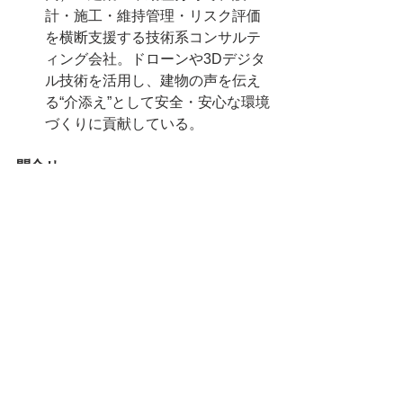
計・施工・維持管理・リスク評価
を横断支援する技術系コンサルテ
ィング会社。ドローンや3Dデジタ
ル技術を活用し、建物の声を伝え
る“介添え”として安全・安心な環境
づくりに貢献している。
問合せ
株式会社エー・エス・ディ　建物
デジタル診断研究会　事務局
【PR TIMES】
記者発表
横浜