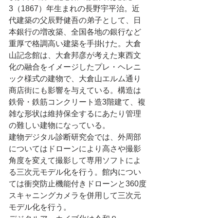
3（1867）年生まれの長野宇平治。近
代建築の父辰野健吾の弟子として、日
本銀行の増改築、全国各地の銀行など
重厚で格調高い建築を手掛けた。大倉
山記念館は、大倉邦彦が考えた東西文
化の融合をイメージしたプレ・ヘレニ
ック様式の建物で、大倉山エルム通り
商店街にも影響を与えている。構造は
鉄骨・鉄筋コンクリート造3階建て、複
雑な形状は維持保全するにあたり管理
の難しい建物になっている。
建物デジタル診断研究会では、外周部
についてはドローンにより高さや撮影
角度を変えて撮影して専用ソフトによ
る三次元モデル化を行う。館内につい
ては衝突防止機能付きドローンと360度
スキャニングカメラを併用して三次元
モデル化を行う。