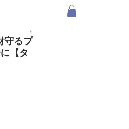
ABOUT US
SHOP
ログイン
財守るプ
場に【タ