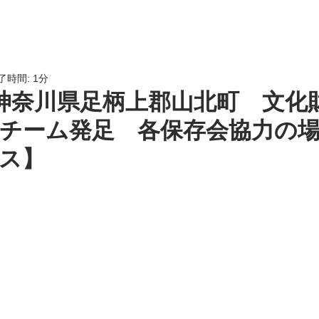
HOME
会員専用
LINK
了時間: 1分
]神奈川県足柄上郡山北町 文化
チーム発足 各保存会協力の
ス】