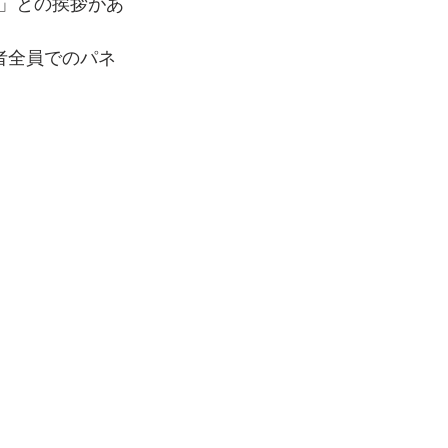
」との挨拶があ
者全員でのパネ