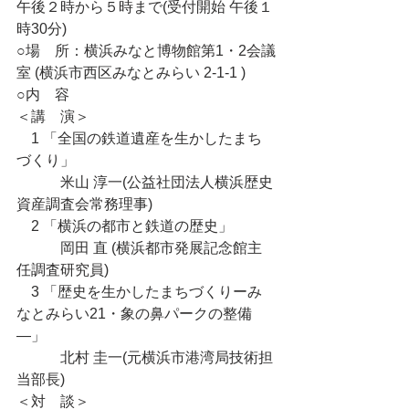
午後２時から５時まで(受付開始 午後１
時30分)
○場　所：横浜みなと博物館第1・2会議
室 (横浜市西区みなとみらい 2‐1‐1 )
○内　容
＜講　演＞
　1 「全国の鉄道遺産を生かしたまち
づくり」
　　　米山 淳一(公益社団法人横浜歴史
資産調査会常務理事)
　2 「横浜の都市と鉄道の歴史」
　　　岡田 直 (横浜都市発展記念館主
任調査研究員)
　3 「歴史を生かしたまちづくりーみ
なとみらい21・象の鼻パークの整備
―」
　　　北村 圭一(元横浜市港湾局技術担
当部長)
＜対　談＞