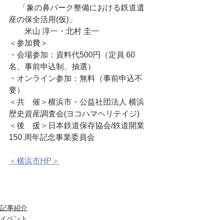
　 「象の鼻パーク整備における鉄道遺
産の保全活用(仮)」 
　　米山 淳一・北村 圭一
＜参加費＞
・会場参加：資料代500円（定員 60 
名、事前申込制、抽選）
・オンライン参加：無料（事前申込不
要）
＜共　催＞横浜市・公益社団法人 横浜
歴史資産調査会(ヨコハマヘリテイジ)
＜後　援＞日本鉄道保存協会/鉄道開業 
150 周年記念事業委員会
＜横浜市HP＞
記事紹介
イベント