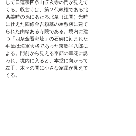
して日蓮宗四条山収玄寺の門が見えて
くる。収玄寺は、第２代執権である北
条義時の孫にあたる北条（江間）光時
に仕えた四條金吾頼基の屋敷跡に建て
られた由緒ある寺院である。境内に建
つ「四条金吾邸址」の石碑に刻まれた
毛筆は海軍大将であった東郷平八郎に
よる。門前から見える季節の草花に誘
われ、境内に入ると、本堂に向かって
左手、木々の間に小さな家屋が見えて
くる。