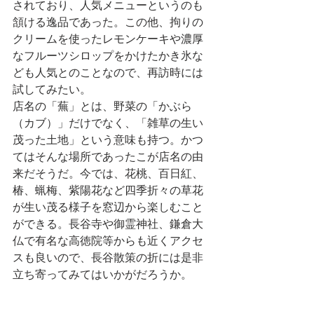
されており、人気メニューというのも
頷ける逸品であった。この他、拘りの
クリームを使ったレモンケーキや濃厚
なフルーツシロップをかけたかき氷な
ども人気とのことなので、再訪時には
試してみたい。
店名の「蕪」とは、野菜の「かぶら
（カブ）」だけでなく、「雑草の生い
茂った土地」という意味も持つ。かつ
てはそんな場所であったこが店名の由
来だそうだ。今では、花桃、百日紅、
椿、蝋梅、紫陽花など四季折々の草花
が生い茂る様子を窓辺から楽しむこと
ができる。長谷寺や御霊神社、鎌倉大
仏で有名な高徳院等からも近くアクセ
スも良いので、長谷散策の折には是非
立ち寄ってみてはいかがだろうか。