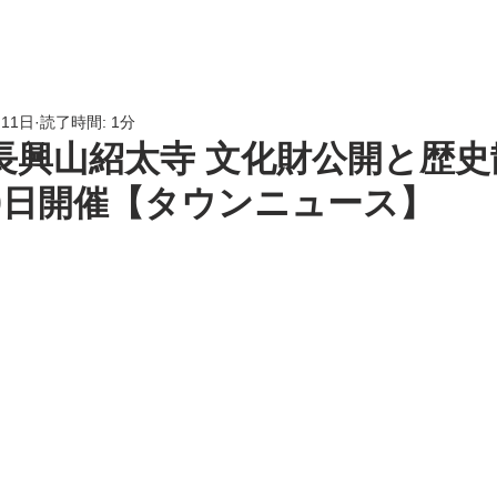
HOME
会員専用
LINK
月11日
読了時間: 1分
長興山紹太寺 文化財公開と歴史散
30日開催【タウンニュース】