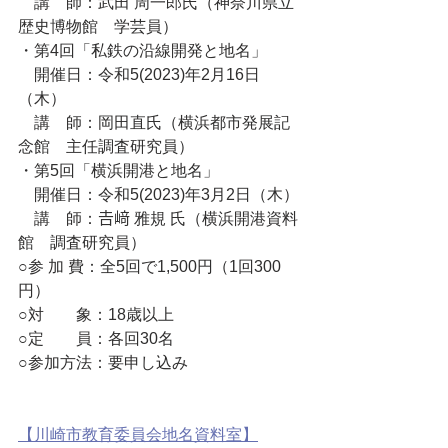
　講　師：武田 周一郎氏（神奈川県立
歴史博物館　学芸員）
・第4回「私鉄の沿線開発と地名」
　開催日：令和5(2023)年2月16日
（木）
　講　師：岡田直氏（横浜都市発展記
念館　主任調査研究員）
・第5回「横浜開港と地名」
　開催日：令和5(2023)年3月2日（木）
　講　師：𠮷﨑 雅規 氏（横浜開港資料
館　調査研究員）
○参 加 費：全5回で1,500円（1回300
円）
○対　　象：18歳以上
○定　　員：各回30名
○参加方法：要申し込み
【川崎市教育委員会地名資料室】