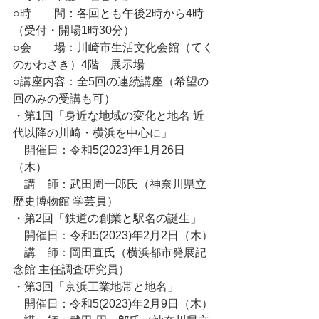
○時　　間：各回とも午後2時から4時
（受付・開場1時30分）
○会　　場：川崎市生活文化会館（てく
のかわさき）4階　展示場
○講座内容：全5回の連続講座（希望の
回のみの受講も可）
・第1回「身近な地域の変化と地名 近
代以降の川崎・横浜を中心に」　
　開催日：令和5(2023)年1月26日
（木）
　講　師：武田周一郎氏（神奈川県立
歴史博物館 学芸員）
・第2回「鉄道の創業と駅名の誕生」
　開催日：令和5(2023)年2月2日（木）
　講　師：岡田直氏（横浜都市発展記
念館 主任調査研究員）
・第3回「京浜工業地帯と地名」
　開催日：令和5(2023)年2月9日（木）