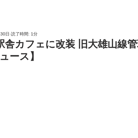
HOME
会員専用
LINK
月30日
読了時間: 1分
]駅舎カフェに改装 旧大雄山線
ュース】