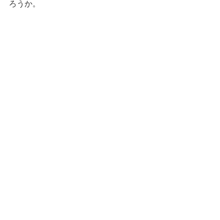
ろうか。
歴飯
横須賀三浦地域