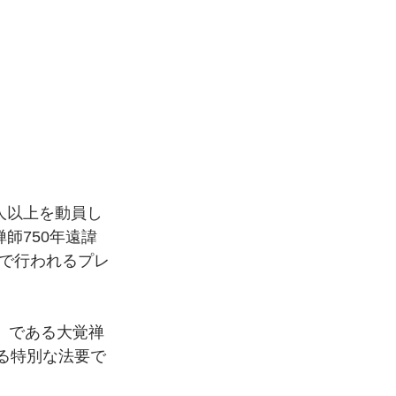
人以上を動員し
禅師750年遠諱
で行われるプレ
）である大覚禅
れる特別な法要で