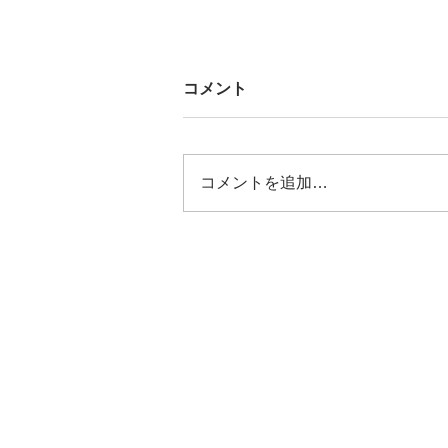
コメント
コメントを追加…
[歴飯_01 - 150]まとめ
THE HERITAGE TIMES
YOKOHAMA KANAGAWA
横浜・神奈川を中心とした歴史的建造
歴史的町並み保存に関するニュースを
するウェブメディアです。
​掲載を希望する記事等がございました