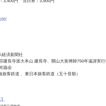
,400円　当日券：3,900円
yle/
本経済新聞社
宗建長寺派大本山 建長寺、開山大覚禅師750年遠諱実行
光協会
東海旅客鉄道 、東日本旅客鉄道（五十音順）
K】