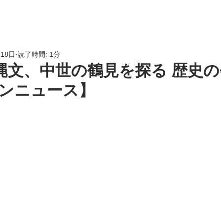
HOME
会員専用
LINK
月18日
読了時間: 1分
]縄文、中世の鶴見を探る 歴史
ンニュース】