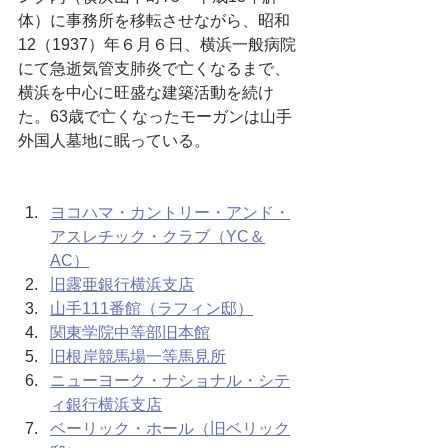
体）に事務所を移転させながら、昭和
12（1937）年６月６日、横浜一般病院
にて急逝気管支肺炎で亡くなるまで、
横浜を中心に旺盛な建築活動を続け
た。63歳で亡くなったモーガンは山手
外国人墓地に眠っている。
ヨコハマ・カントリー・アンド・
アスレチック・クラブ（YC＆
AC）
旧露亜銀行横浜支店
山手111番館（ラフィン邸）
関東学院中等部旧本館
旧根岸競馬場一等馬見所
ニューヨーク・ナショナル・シテ
ィ銀行横浜支店
ベーリック・ホール（旧ベリック