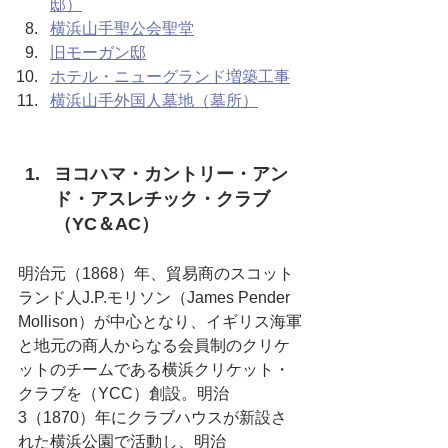
邸）
横浜山手聖公会聖堂
旧モーガン邸
ホテル・ニューグランド増築工事
横浜山手外国人墓地（墓所）
ヨコハマ・カントリー・アン
ド・アスレチック・クラブ
（YC＆AC）
明治元（1868）年、貿易商のスコット
ランド人J.P.モリソン（James Pender 
Mollison）が中心となり、イギリス海軍
と地元の商人からなる会員制のクリケ
ットのチームである横浜クリケット・
クラブを（YCC）創設。明治
3（1870）年にクラブハウスが新設さ
れた横浜公園で活動し、明治