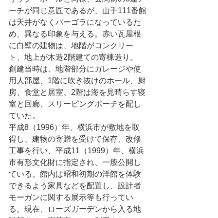
ーチが同じ意匠であるが、山手111番館
は天井がなくパーゴラになっているた
め、異なる印象を与える。赤い瓦屋根
に白壁の建物は、地階がコンクリー
ト、地上が木造2階建ての寄棟造り。 
創建当時は、地階部分にガレージや使
用人部屋、1階に吹き抜けのホール、厨
房、食堂と居室、2階は海を見晴らす寝
室と回廊、スリーピングポーチを配し
ていた。
平成8（1996）年、横浜市が敷地を取
得し、建物の寄贈を受けて保存、改修
工事を行い、平成11（1999）年、横浜
市有形文化財に指定され、一般公開し
ている。館内は昭和初期の洋館を体験
できるよう家具などを配置し、設計者
モーガンに関する展示等も行ってい
る。現在、ローズガーデンから入る地