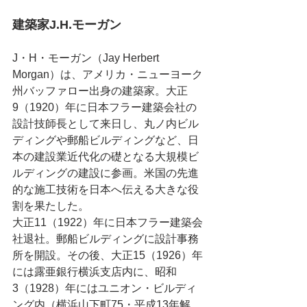
建築家J.H.モーガン
J・H・モーガン（Jay Herbert 
Morgan）は、アメリカ・ニューヨーク
州バッファロー出身の建築家。大正
9（1920）年に日本フラー建築会社の
設計技師長として来日し、丸ノ内ビル
ディングや郵船ビルディングなど、日
本の建設業近代化の礎となる大規模ビ
ルディングの建設に参画。米国の先進
的な施工技術を日本へ伝える大きな役
割を果たした。
大正11（1922）年に日本フラー建築会
社退社。郵船ビルディングに設計事務
所を開設。その後、大正15（1926）年
には露亜銀行横浜支店内に、昭和
3（1928）年にはユニオン・ビルディ
ング内（横浜山下町75・平成13年解