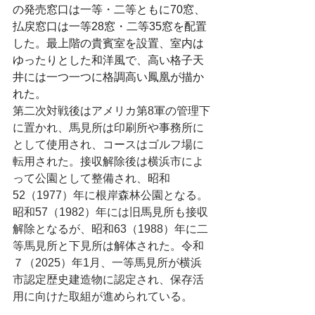
の発売窓口は一等・二等ともに70窓、
払戻窓口は一等28窓・二等35窓を配置
した。最上階の貴賓室を設置、室内は
ゆったりとした和洋風で、高い格子天
井には一つ一つに格調高い鳳凰が描か
れた。
第二次対戦後はアメリカ第8軍の管理下
に置かれ、馬見所は印刷所や事務所に
として使用され、コースはゴルフ場に
転用された。接収解除後は横浜市によ
って公園として整備され、昭和
52（1977）年に根岸森林公園となる。
昭和57（1982）年には旧馬見所も接収
解除となるが、昭和63（1988）年に二
等馬見所と下見所は解体された。令和
７（2025）年1月、一等馬見所が横浜
市認定歴史建造物に認定され、保存活
用に向けた取組が進められている。