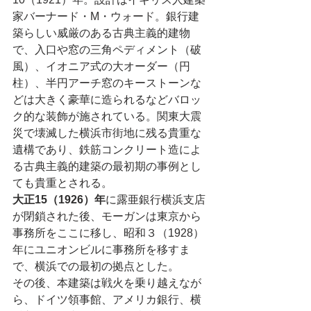
家バーナード・M・ウォード。銀行建
築らしい威厳のある古典主義的建物
で、入口や窓の三角ペディメント（破
風）、イオニア式の大オーダー（円
柱）、半円アーチ窓のキーストーンな
どは大きく豪華に造られるなどバロッ
ク的な装飾が施されている。関東大震
災で壊滅した横浜市街地に残る貴重な
遺構であり、鉄筋コンクリート造によ
る古典主義的建築の最初期の事例とし
ても貴重とされる。
大正15（1926）年
に露亜銀行横浜支店
が閉鎖された後、モーガンは東京から
事務所をここに移し、昭和３（1928）
年にユニオンビルに事務所を移すま
で、横浜での最初の拠点とした。
その後、本建築は戦火を乗り越えなが
ら、ドイツ領事館、アメリカ銀行、横