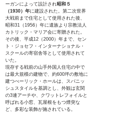
ーガンによって設計され
昭和５
（1930）年
に建設された。第二次世界
大戦前まで住宅として使用された後、
昭和31（1956）年に遺族より宗教法人
カトリック・マリア会に寄贈された。
その後、平成12（2000）年まで、セン
ト・ジョセフ・インターナショナル・
スクールの寄宿舎等として使用されて
いた。
現存する戦前の山手外国人住宅の中で
は最大規模の建物で、約600坪の敷地に
建つべーリック・ホールは、スパニッ
シュスタイルを基調とし、外観は玄関
の3連アーチや、クワットレフォイルと
呼ばれる小窓、瓦屋根をもつ煙突な
ど、多彩な装飾が施されている。
内部も、広いリビングルームやパーム
ルーム、アルコーブや化粧梁組天井が
特徴のダイニングルーム、白と黒のタ