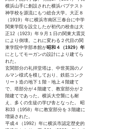
横浜山手に創設された横浜バプテスト
神学校を源流にもつ総合大学。大正８
（1919）年に横浜市南区三春台に中学
関東学院を設立したが初代の校舎は大
正12（1923）年９月１日の関東大震災
により倒壊。これに変わる２代目の関
東学院中学部本館が
昭和４（1929）年
にとしてモーガンの設計により建てら
れた。
玄関部分の礼拝堂塔は、中世英国のノ
ルマン様式を模しており、鉄筋コンク
リート造の地下１階・地上４階建て
で、塔部分が４階建て、教室部分が２
階建てであった。横浜大空襲にも耐
え、多くの生徒の学び舎となった。 昭
和33（1958）年に教室部分を３階建に
増築された。
平成４（1992）年に横浜市認定歴史的