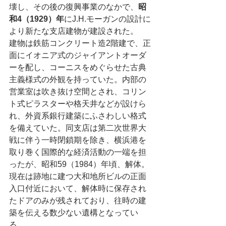
壊し、その後の復興事業のなかで、
昭
和4（1929）年
にJ.H.モーガンの設計に
より新たな支店建物が建設された。
建物は鉄筋コンクリート造2階建で、正
面にイオニア式のジャイアントオーダ
ーを配し、コーニスをめぐらせた古典
主義様式の外観を持っていた。内部の
営業室は吹き抜け空間とされ、コリン
ト式ピラスターや格天井などが設けら
れ、外資系銀行建築にふさわしい格式
を備えていた。同支店は第二次世界大
戦に伴う一時閉鎖期を除き、横浜港を
取り巻く国際的な経済活動の一端を担
ったが、昭和59（1984）年頃、解体。
現在は跡地に建つ大和地所ビルの正面
入口付近において、解体時に保存され
たドアのみが残されており、往時の建
築を伝える数少ない遺構となってい
る。