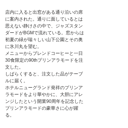
店内に入ると出窓がある通り沿いの席
に案内された。通りに面しているとは
思えない静けさの中で、ジャズスタン
ダードがBGMで流れている。窓からは
初夏の緑が瑞々しい山下公園とその奥
に氷川丸を望む。
メニューからブレンドコーヒーと一日
30食限定の90thプリンアラモードを注
文した。
しばらくすると、注文した品がテーブ
ルに届く。
ホテルニューグランド発祥のプリンア
ラモードをより華やかに、大胆にアレ
ンジしたという開業90周年を記念した
プリンアラモードの豪華さに心が躍
る。