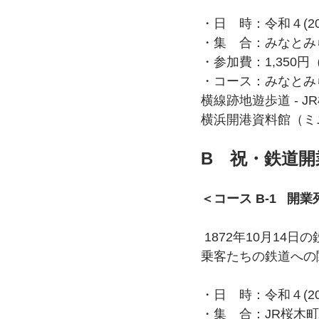
・日　時：令和４(20
・集　合：みなとみ
・参加費：1,35
・コース：みなとみらい
横線跡地遊歩道 - J
横浜開港資料館（ミ
B　祝・鉄道開
＜コース B-1   
 1872年10月14日の鉄道開業列車は、日本の近代化に貢献した顔ぶれが勢ぞろいしていた。
乗客たちの鉄道への
・日　時：令和４(20
・集　合：JR桜木町