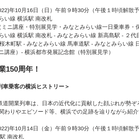
22)年10月16日（日）午前９時30分（午後１
時頃解散
らい線 横浜駅 南改札
0円（ミニ講座・特別展見学・みなとみらい線一日乗車券・
線 横浜駅 南改札 - みなとみらい線 新高島駅 - ２代目
R桜木町駅 - みなとみらい線 馬車道駅 - みなとみらい線 日
ニ講座）- 横浜都市発展記念館（特別展見学）
業150周年！
開業列車乗客の横浜ヒストリー＞
関わりやエピソード等、横浜での足跡を辿りながら紹介
22)年10月14日（金）午前９時30分（午後１
時頃解散
駅 南改札