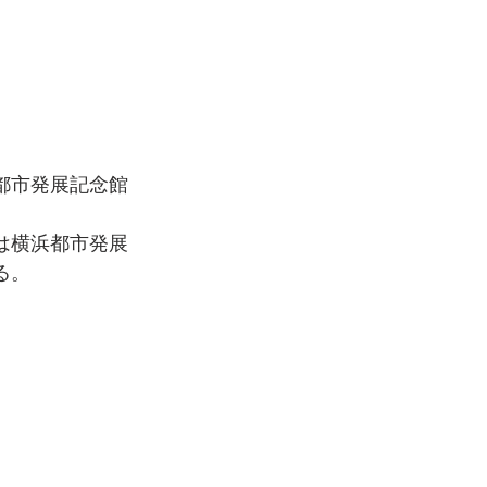
都市発展記念館
は横浜都市発展
る。