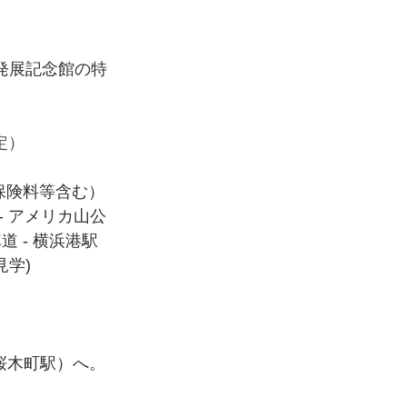
発展記念館の特
定）
保険料等含む）
- アメリカ山公
道 - 横浜港駅
見学)
桜木町駅）へ。