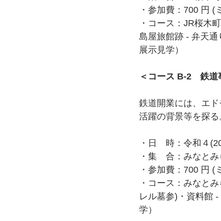
・参加費：700 円
・コース：JR桜木町駅
島屋旅館跡 - 弁天通
展示見学）
＜コース B-2　鉄
鉄道開業には、エド
活躍の背景等を探る
・日　時：令和４(20
・集　合：みなとみら
・参加費：700 円
・コース：みなとみら
レル墓参)・資料館 
学）