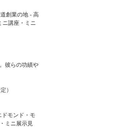
道創業の地 - 高
（ミニ講座・ミニ
。彼らの功績や
予定）
エドモンド・モ
座・ミニ展示見