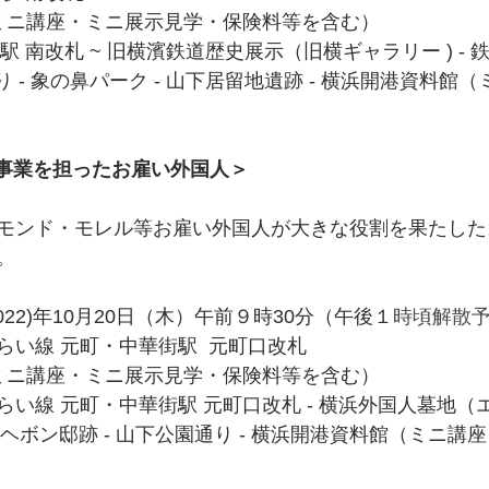
 (ミニ講座・ミニ展示見学・保険料等を含む）
 南改札 ~ 旧横濱鉄道歴史展示（旧横ギャラリー ) - 鉄
り - 象の鼻パーク - 山下居留地遺跡 - 横浜開港資料館
道事業を担ったお雇い外国人＞
モンド・モレル等お雇い外国人が大きな役割を果たした
。
22)年10月20日（木）午前９時30分（午後１
時頃解散
い線 元町・中華街駅  元町口改札
 (ミニ講座・ミニ展示見学・保険料等を含む）
い線 元町・中華街駅 元町口改札 - 横浜外国人墓地（
- ヘボン邸跡 - 山下公園通り - 横浜開港資料館（ミニ講