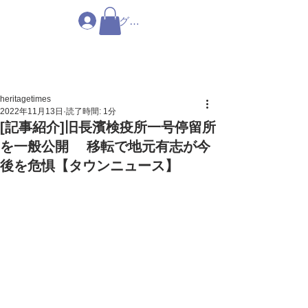
ログイン
heritagetimes
2022年11月13日
読了時間: 1分
[記事紹介]旧長濱検疫所一号停留所
を一般公開 移転で地元有志が今
後を危惧【タウンニュース】