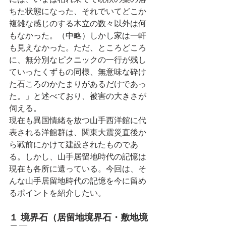
ちた状態になった、それでいてどこか
複雑な感じのする木立の数々以外は何
もなかった。（中略）しかし家は一軒
も見えなかった。ただ、ところどころ
に、無分別なピクニックの一行が残し
ていったくずもの同様、無意味な砕け
た石ころのかたまりがあるだけであっ
た。」と述べており、被害の大きさが
伺える。
現在も異国情緒を放つ山手西洋館に代
表される洋館群は、関東大震災直後か
ら戦前にかけて建設されたものであ
る。しかし、山手居留地時代の記憶は
現在も各所に遺っている。今回は、そ
んな山手居留地時代の記憶を今に留め
るポイントを紹介したい。
１ 境界石（居留地境界石・敷地境