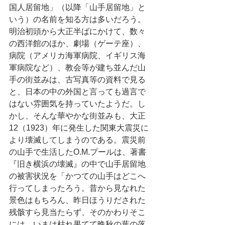
国人居留地」（以降「山手居留地」と
いう）の名前を知る方は多いだろう。
明治初頭から大正半ばにかけて、数々
の西洋館のほか、劇場（ゲーテ座）、
病院（アメリカ海軍病院、イギリス海
軍病院など）、教会等が建ち並んだ山
手の街並みは、古写真等の資料で見る
と、日本の中の外国と言っても過言で
はない雰囲気を持っていたようだ。し
かし、そんな華やかな街並みも、大正
12（1923）年に発生した関東大震災に
より壊滅してしまうのである。震災前
の山手で生活したO.M.プールは、著書
『旧き横浜の壊滅』の中で山手居留地
の被害状況を「かつての山手はどこへ
行ってしまったろう。昔から見なれた
景色はもちろん、昨日ほうりだされた
残骸すら見当たらず、そのかわりそこ
には、いまは枯れ果てて晩秋の葉の落