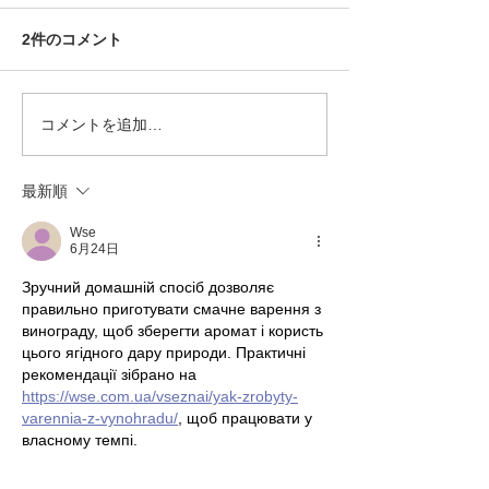
2件のコメント
[歴飯_01 - 150]まとめ
コメントを追加…
[イベント]昭和1
市ふるさと歴史
タルスタンプラ
最新順
浜市ふるさと歴
Wse
6月24日
Зручний домашній спосіб дозволяє 
правильно приготувати смачне варення з 
винограду, щоб зберегти аромат і користь 
цього ягідного дару природи. Практичні 
рекомендації зібрано на 
https://wse.com.ua/vseznai/yak-zrobyty-
varennia-z-vynohradu/
, щоб працювати у 
власному темпі.
いいね！
返信