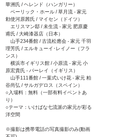
華洲氏 / ヘレンド（ハンガリー）
　ベーリック・ホール / 草月流 - 家元 
勅使河原茜氏 / マイセン（ドイツ）
　エリスマン邸 / 未生流 - 家元 肥原慶
甫氏 / 大崎漆器店（日本）
　山手234番館 / 古流松應会 - 家元 千羽
理芳氏 / エルキューイ･レイノー（フラ
ンス）
　横浜市イギリス館 / 小原流 - 家元 小
原宏貴氏 - バーレイ（イギリス）
　山手111番館 / 一葉式いけ花 - 家元 粕
谷尚弘 / サルガデロス（スペイン）
○入場料：無料（一部有料イベントあ
り）
○テーマ：いけばな七流派の家元が彩る
洋空間
※撮影は携帯電話の写真撮影のみ(動画
不可)