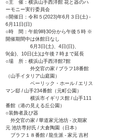
○主　催：横浜山手西洋館 花と器のハ
ーモニー実行委員会
○開催日：令和５(2023)年6月３日(土) - 
6月11日(日)
○時　間：午前9時30分から午後５時 ※
開催期間中は休館日なし
　　　　　6月3日(土)、4日(日)、
9(金)、10日(土)は午後７時まで延長
○場　所：横浜山手西洋館7館
　　　　　外交官の家 / ブラフ18番館
（山手イタリア山庭園）
　　　　　ベーリック・ホール / エリス
マン邸 / 山手234番館（元町公園）
　　　　　横浜市イギリス館 / 山手111
番館（港の見える丘公園）
○装飾者及び器
　外交官の家 / 華道家元池坊 - 次期家
元 池坊専好氏 / 大倉陶園（日本）
　ブラフ１８番館 / 龍生派 - 家元 吉村