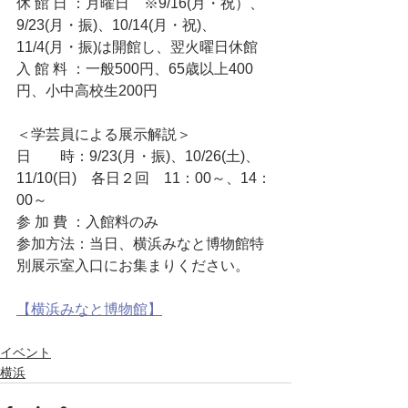
休 館 日 ：月曜日　※9/16(月・祝）、
9/23(月・振)、10/14(月・祝)、
11/4(月・振)は開館し、翌火曜日休館
入 館 料 ：一般500円、65歳以上400
円、小中高校生200円
＜学芸員による展示解説＞
日　　時：9/23(月・振)、10/26(土)、
11/10(日)　各日２回　11：00～、14：
00～
参 加 費 ：入館料のみ
参加方法：当日、横浜みなと博物館特
別展示室入口にお集まりください。
【横浜みなと博物館】
イベント
横浜