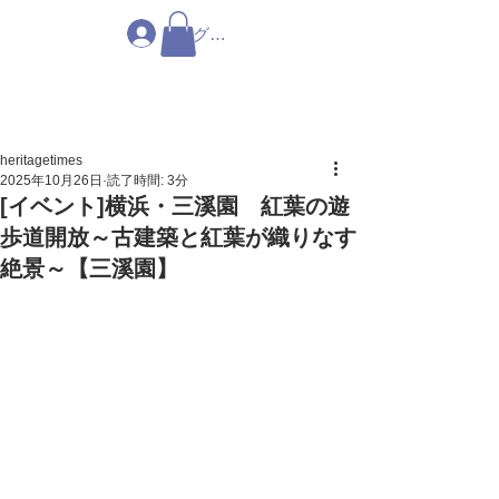
ログイン
heritagetimes
2025年10月26日
読了時間: 3分
[イベント]横浜・三溪園 紅葉の遊
歩道開放～古建築と紅葉が織りなす
絶景～【三溪園】