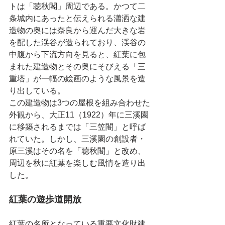
トは「聴秋閣」周辺である。かつて二
条城内にあったと伝えられる瀟洒な建
造物の奥には奈良から運んだ大きな岩
を配した渓谷が造られており、渓谷の
中腹から下流方向を見ると、紅葉に包
まれた建造物とその奥にそびえる「三
重塔」が一幅の絵画のような風景を造
り出している。
この建造物は3つの屋根を組み合わせた
外観から、大正11（1922）年に三溪園
に移築されるまでは「三笠閣」と呼ば
れていた。しかし、三溪園の創設者・
原三溪はその名を「聴秋閣」と改め、
周辺を秋に紅葉を楽しむ風情を造り出
した。
紅葉の遊歩道開放 
紅葉の名所となっている重要文化財建