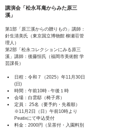
講演会「松永耳庵からみた原三
溪」
第1部「原三溪からの贈りもの」講師：
針生清美氏（東京国立博物館 柳瀬荘管
理人）
第2部「松永コレクションにみる原三
溪」講師：後藤恒氏（福岡市美術館 学
芸課長）
日程：令和７（2025）年11月30日
(日)
時間：午前10時 - 午後１時
会場：白雲邸（椅子席）
定員： 25名（要予約・先着順）　
※11月2日（日）午前10時より
Peatixにて申込受付
料金：2000円（呈茶付・入園料別