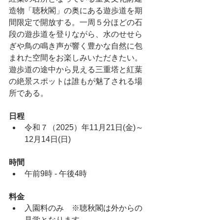
造物「聴秋閣」の奥にある遊歩道を期
間限定で開放する。一周５分ほどの石
段の遊歩道を登りながら、水のせせら
ぎや鳥の鳴き声が響く豊かな自然に包
まれた空間をお楽しみいただきたい。
遊歩道の途中から見える三重塔と紅葉
の絶景スポットは誰もが魅了される場
所である。
日程
令和７（2025）年11月21日(金)～
12月14日(日)
時間
午前9時 - 午後4時 
料金
入園料のみ　※聴秋閣は外からの
見学となります。