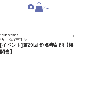
ログイン
heritagetimes
2月3日
読了時間: 1分
[イベント]第29回 称名寺薪能【櫻
間會】