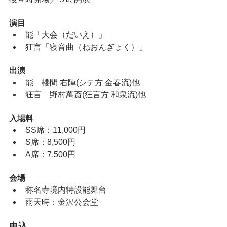
演目
能「大会（だいえ）」
狂言「寝音曲（ねおんぎょく）」
出演
能　櫻間 右陣(シテ方 金春流)他
狂言　野村萬斎(狂言方 和泉流)他
入場料
SS席：11,000円
S席：8,500円
A席：7,500円
会場
称名寺境内特設能舞台
雨天時：金沢公会堂
申込