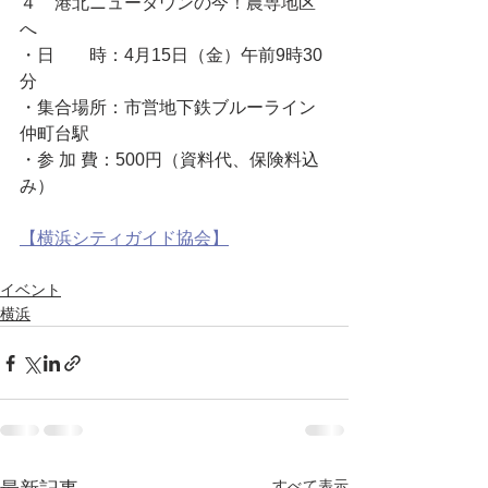
４　港北ニュータウンの今！農専地区
へ
・日　　時：4月15日（金）午前9時30
分
・集合場所：市営地下鉄ブルーライン
仲町台駅
・参 加 費：500円（資料代、保険料込
み）
【横浜シティガイド協会】
イベント
横浜
すべて表示