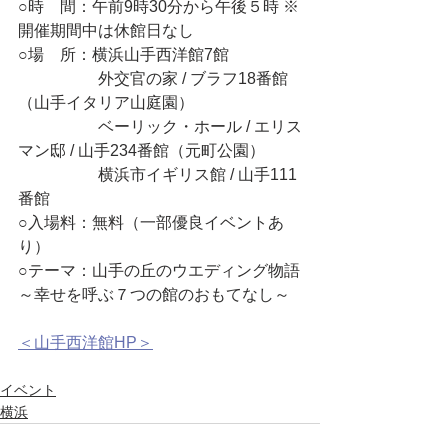
○時　間：午前9時30分から午後５時 ※
開催期間中は休館日なし
○場　所：横浜山手西洋館7館
　　　　　外交官の家 / ブラフ18番館
（山手イタリア山庭園）
　　　　　ベーリック・ホール / エリス
マン邸 / 山手234番館（元町公園）
　　　　　横浜市イギリス館 / 山手111
番館
○入場料：無料（一部優良イベントあ
り）
○テーマ：山手の丘のウエディング物語
～幸せを呼ぶ７つの館のおもてなし～
＜山手西洋館HP＞
イベント
横浜