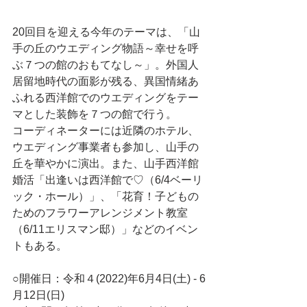
20回目を迎える今年のテーマは、「山
手の丘のウエディング物語～幸せを呼
ぶ７つの館のおもてなし～」。外国人
居留地時代の面影が残る、異国情緒あ
ふれる西洋館でのウエディングをテー
マとした装飾を７つの館で行う。
コーディネーターには近隣のホテル、
ウエディング事業者も参加し、山手の
丘を華やかに演出。また、山手西洋館
婚活「出逢いは西洋館で♡（6/4ベーリ
ック・ホール）」、「花育！子どもの
ためのフラワーアレンジメント教室
（6/11エリスマン邸）」などのイベン
トもある。
○開催日：令和４(2022)年6月4日(土) - 6
月12日(日)