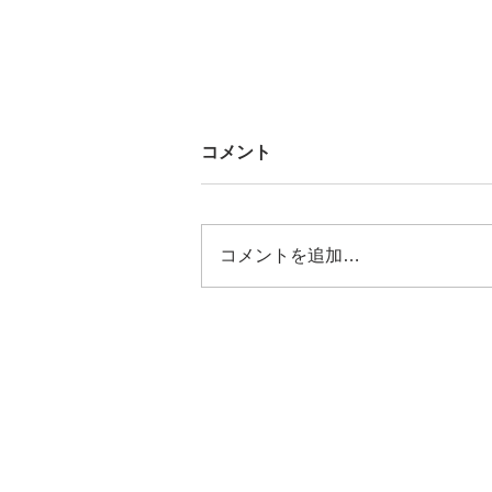
コメント
コメントを追加…
[歴飯_196]ARUNŌ -
Yokohama Shinohara-
「YUKI’s BARu」
THE HERITAGE TIMES
YOKOHAMA KANAGAWA
横浜・神奈川を中心とした歴史的建造