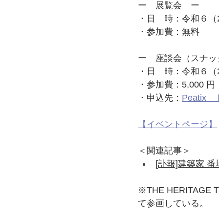
ー　展覧会　ー
・日　時：令和６（20
・参加費：無料
ー　座談会（スナッ
・日　時：令和６（20
・参加費：5,000
・申込先：
Peati
【イベントページ】
＜関連記事＞
[訃報]建築家 番場
※THE HERITAG
て参画している。