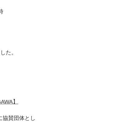
時　 　
ました。
GAWA】
テンに協賛団体とし