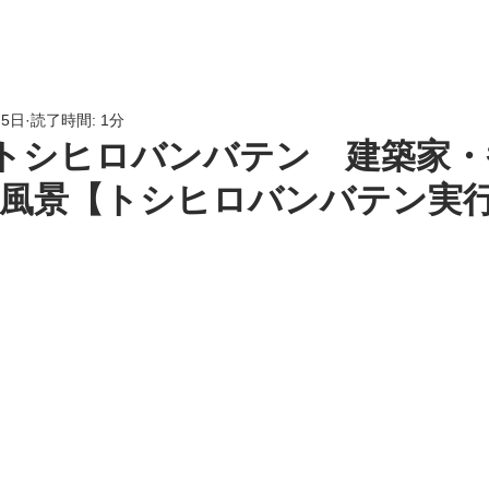
HOME
会員専用
LINK
月5日
読了時間: 1分
]トシヒロバンバテン 建築家
風景【トシヒロバンバテン実