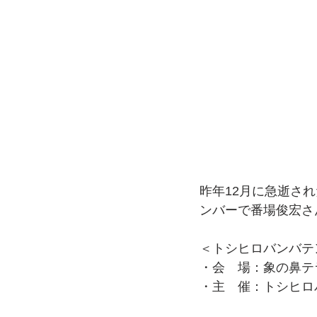
昨年12月に急逝された、
ンバーで番場俊宏さ
＜トシヒロバンバテ
・会　場：象の鼻テ
・主　催：トシヒロ