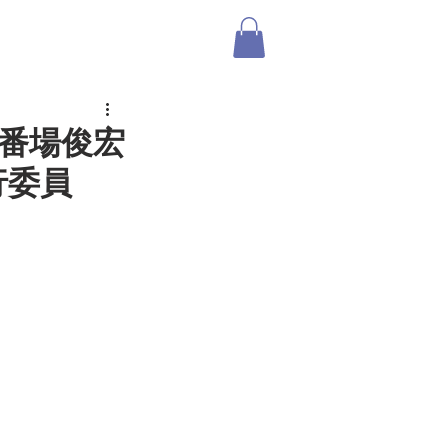
ABOUT US
SHOP
ログイン
・番場俊宏
行委員