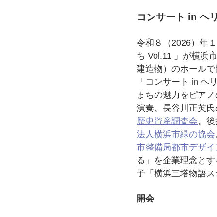
コンサート in ヘ
令和８（2026）年
ち Vol.11 」
建造物）のホールで
「コンサート in 
まちの魅力をピアノ
演奏、長谷川正英氏
歴史資産調査会
。後
法人横浜市緑の協会
市整備局都市デザイ
る」を企業理念とす
子「横浜三塔物語ス
開会