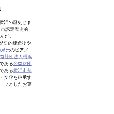
1
る横浜の歴史とま
浜市認定歴史的
しんだ。
の歴史的建造物や
藤泉氏
のピアノ
益社団法人横浜
である
公益財団
である
横浜市都
・文化を継承す
ーフとしたお菓