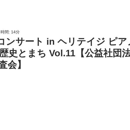
HOME
会員専用
LINK
時間: 14分
コンサート in ヘリテイジ ピ
史とまち Vol.11【公益社団
査会】