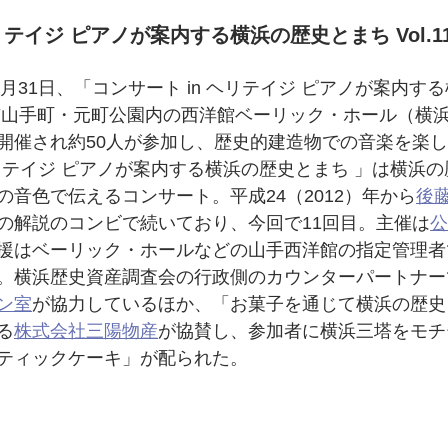
リテイジ ピアノが案内する横浜の歴史とまち Vol.1
１月31日、「コンサート in ヘリテイジ ピアノが案内す
が横浜市山手町・元町公園内の西洋館ベーリック・ホール（横
開催され約50人が参加し、歴史的建造物での音楽を楽
ヘリテイジ ピアノが案内する横浜の歴史とまち 」は横浜
の音色で伝えるコンサート。平成24（2012）年から
後
の解説のコンビで続いており、今回で11回目。主催は
公
援はベーリック・ホールなどの山手西洋館の指定管理者
。横浜歴史資産調査会の行政側のカウンターパートナー
ン室
が協力しているほか、「お菓子を通じて横浜の歴史
る
株式会社三陽物産
が協賛し、参加者に横浜三塔をモチ
ティックケーキ」が配られた。