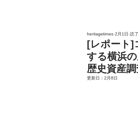
heritagetimes
2月1日
読了
[レポート]
する横浜の歴
歴史資産調
更新日：
2月8日