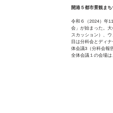
開港５都市景観まち
令和６（2024）年
会」が始まった。大
スカッション）、ウ
目は分科会とディナ
体会議3（分科会報
全体会議１の会場は