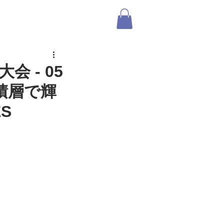
ABOUT US
SHOP
ログイン
 - 05
の積層で輝
S