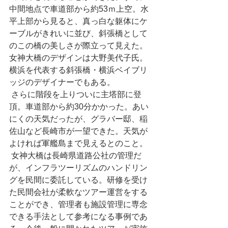
中間地点で車道部から約53ｍ上空。水
平上部から見ると、真っ白な躯体にケ
ーブルがきれいに並び、斜張橋として
のこの橋の美しさが際立って見えた。
女神大橋のデザインは大野美代子氏。
横浜を代表する斜張橋・横浜ベイブリ
ッジのデザイナーでもある。
 さらに階段を上りついに主塔部に登
頂。車道部から約30分かかった。あい
にくの天気だったが、グラバー邸、稲
佐山など長崎市が一望できた。天気が
よければ軍艦島まで見えるとのこと。
 女神大橋は長崎県道路公社の管理だ
が、インフラツーリズムのハンドリン
グを民間に委託している。研修を受け
た民間会社が柔軟なツアー運営をする
ことができ、管理者も施設管理に専念
できる手法として参考になる事例であ