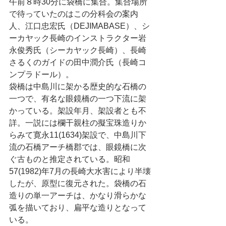
午前８時30分に袋橋に集合。集合場所
で待っていたのはこの分科会の案内
人、江口忠宏氏（DEJIMABASE）、シ
ーカヤック長崎のインストラクター岩
永俊秀氏（シーカヤック長崎）、長崎
さるくのガイドの田中潤介氏（長崎コ
ンプラドール）。
袋橋は中島川に架かる歴史的な石橋の
一つで、有名な眼鏡橋の一つ下流に架
かっている。架設年月、架設者とも不
詳。一説には欄干親柱の擬宝珠造りか
らみて寛永11(1634)架設で、中島川下
流の石橋アーチ橋郡では、眼鏡橋に次
ぐ古ものと推定されている。昭和
57(1982)年7月の長崎大水害により半壊
したが、原型に復元された。袋橋の石
造りの単一アーチは、かなり滑らかな
弧を描いており、扁平な造りとなって
いる。