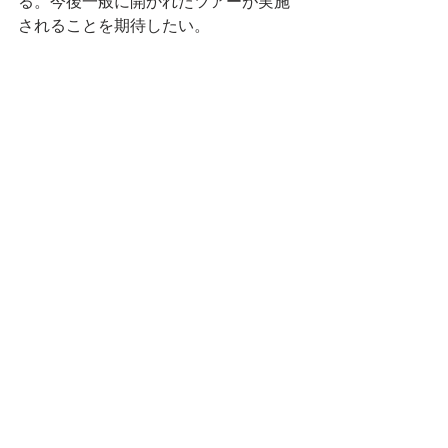
る。今後一般に開かれたツアーが実施
されることを期待したい。
＜小菅修船場＞
最後は世界遺産の小菅修船場を見学。
薩摩藩の小松帯刀と五代友厚がグラバ
ーとともに明治元年に建設したドック
である。日本最初の近代的ドッグで、
船を引き揚げる滑り台の部分がソロバ