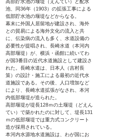
高部貯水池の堰堤（えんてい）と配水
池、同36年（1903）の拡張工事による
低部貯水池の堰堤などからなる。
幕末に外国人居留地が建設され、海外
との貿易による海外文化の流入と共
に、伝染病の流入も多く、水道設備の
必要性が提唱され、長崎水道（本河内
高部堰堤）が、横浜・函館に続いてわ
が国3番目の近代水道施設として建設さ
れた。長崎水道は、日本人（吉村長
策）の設計・施工による最初の近代水
道施設である。その後、人口増加など
により、長崎水道拡張がなされ、本河
内低部堰堤が造られた。
高部堰堤が堤長128ｍの土堰堤（どえん
てい）で築かれたのに対して、堤長131
ｍの低部堰堤では重力式コンクリート
造が採用されている。
本河内水源地水道施設は、わが国にお