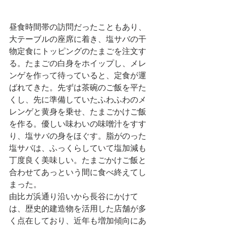
昼食時間帯の訪問だったこともあり、
大テーブルの座席に着き、塩サバの干
物定食にトッピングのたまごを注文す
る。たまごの白身をホイップし、メレ
ンゲを作って待っていると、定食が運
ばれてきた。先ずは茶碗のご飯を平た
くし、先に準備していたふわふわのメ
レンゲと黄身を乗せ、たまごかけご飯
を作る。優しい味わいの味噌汁をすす
り、塩サバの身をほぐす。脂がのった
塩サバは、ふっくらしていて塩加減も
丁度良く美味しい。たまごかけご飯と
合わせてあっという間に食べ終えてし
まった。
由比ガ浜通り沿いから長谷にかけて
は、歴史的建造物を活用した店舗が多
く点在しており、近年も増加傾向にあ