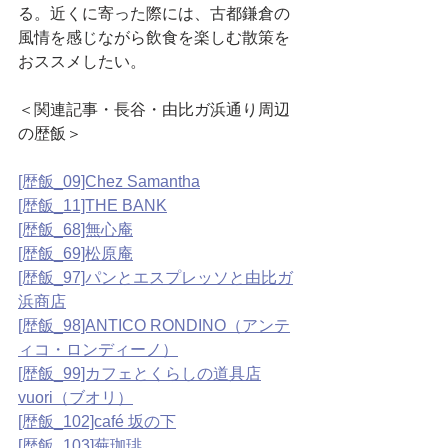
る。近くに寄った際には、古都鎌倉の
風情を感じながら飲食を楽しむ散策を
おススメしたい。
＜関連記事・長谷・由比ガ浜通り周辺
の歴飯＞
[歴飯_09]Chez Samantha
[歴飯_11]THE BANK
[歴飯_68]無心庵
[歴飯_69]松原庵
[歴飯_97]パンとエスプレッソと由比ガ
浜商店
[歴飯_98]ANTICO RONDINO（アンテ
ィコ・ロンディーノ）
[歴飯_99]カフェとくらしの道具店
vuori（ブオリ）
[歴飯_102]café 坂の下
[歴飯_103]蕪珈琲