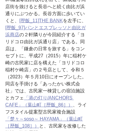
店街を抜けると長谷へと続く由比ガ浜
通りにぶつかる。長谷方面に歩いてい
くと、
[歴飯_11]THE BANK
を左手に、
[歴飯_97]パンとエスプレッソと由比ガ
浜商店
の２軒隣りが今回紹介する「ヨ
リドコロ由比ガ浜通り店」である。同
店は、「鎌倉の日常を旅する」をコン
セプトに、平成27（2015）年に稲村ケ
崎の古民家に店を構えた「ヨリドコロ
稲村ケ崎店」の２号店として、令和５
（2023）年５月10日にオープンした。
同店を手掛ける「あったかい株式会
社」では、古民家一棟貸しの宿泊施設
とカフェ
「港の灯り/ANCHORS 
CAFE」（葉山町［歴飯_86］）
、ライ
フスタイル提案型古民家複合施設
「楚々～soso～ HAYAMA」（葉山町
［歴飯_108］）
と、古民家を改修した