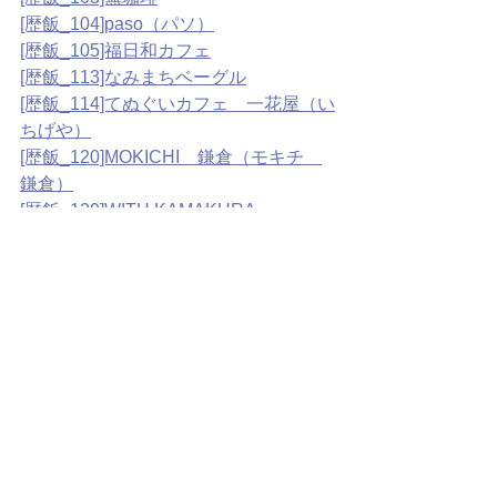
[歴飯_104]paso（パソ）
[歴飯_105]福日和カフェ
[歴飯_113]なみまちベーグル
[歴飯_114]てぬぐいカフェ　一花屋（い
ちげや）
[歴飯_120]MOKICHI　鎌倉（モキチ　
鎌倉）
[歴飯_129]WITH KAMAKURA
[歴飯_149]OKASHI0467（古民家カフ
ェ＋洋菓子店）
[歴飯_150]COTONOHA 長谷
歴飯
横須賀三浦地域