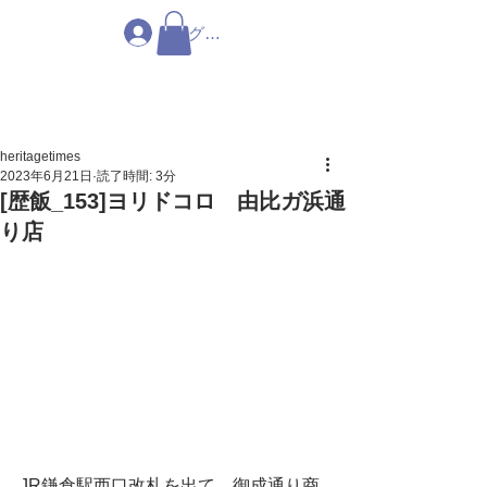
ログイン
heritagetimes
2023年6月21日
読了時間: 3分
[歴飯_153]ヨリドコロ 由比ガ浜通
り店
JR鎌倉駅西口改札を出て、御成通り商